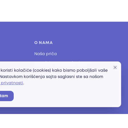
O NAMA
Naša priča
Saradnja sa Empple timom
 koristi kolačiće (cookies) kako bismo poboljšali vaše
 Nastavkom korišćenja sajta saglasni ste sa našom
 privatnosti
.
atam