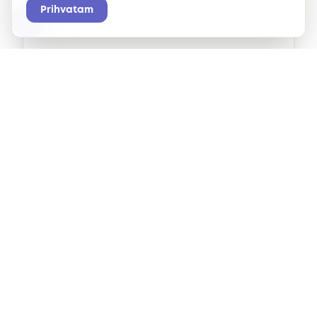
programe obuke.
Prihvatam
Saznaj više
EBiblioteka
Resursi, vodiči i materijali za učenje na
jednom mestu.
Saznaj više
Podcast