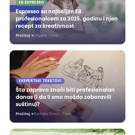
EB ESPRESSO
Espresso sa najboljim EB
profesionalcem za 2025. godinu i njen
recept za kreativnost
Pročitaj
→
Empple
·
7 min
EKSPERTSKI TEKSTOVI
Šta zapravo znači biti profesionalan
danas (I da li smo možda zaboravili
suštinu)?
Pročitaj
→
Radmila Čokić
·
7 min