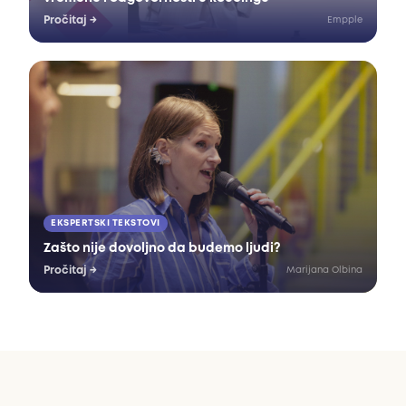
Pročitaj
→
Empple
EKSPERTSKI TEKSTOVI
Zašto nije dovoljno da budemo ljudi?
Pročitaj
→
Marijana Olbina