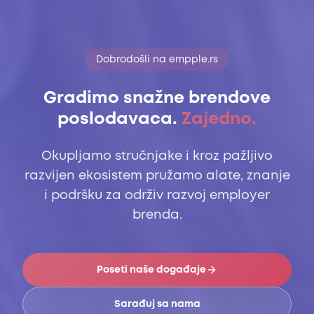
Dobrodošli na empple.rs
Gradimo snažne brendove
poslodavaca.
Zajedno.
Okupljamo stručnjake i kroz pažljivo
razvijen ekosistem pružamo alate, znanje
i podršku za održiv razvoj employer
brenda.
Poseti naše događaje
Sarađuj sa nama