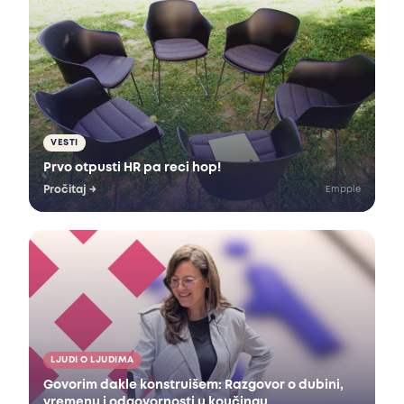
VESTI
Prvo otpusti HR pa reci hop!
Pročitaj
→
Empple
LJUDI O LJUDIMA
Govorim dakle konstruišem: Razgovor o dubini,
vremenu i odgovornosti u koučingu