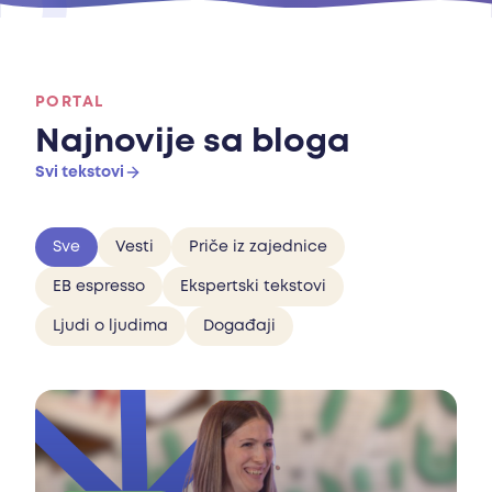
PORTAL
Najnovije sa bloga
Svi tekstovi
Sve
Vesti
Priče iz zajednice
EB espresso
Ekspertski tekstovi
Ljudi o ljudima
Događaji