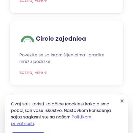
Saznaj više
Circle zajednica
Povezite se sa istomišljenicima i gradite
mrežu podrške.
Saznaj više
Ovaj sajt koristi kolačiće (cookies) kako bismo
Radionice i edukacije
poboljšali vaše iskustvo. Nastavkom korišćenja
Empple Lab Sessions
sajta saglasni ste sa našom
Politikom
privatnosti
.
Praktična znanja i veštine kroz interaktivne