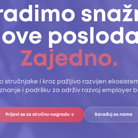
radimo snaž
ove poslod
Zajedno.
 stručnjake i kroz pažljivo razvijen ekosist
 znanje i podršku za održiv razvoj employer 
Prijavi se za stručnu nagradu
Sarađuj sa nama