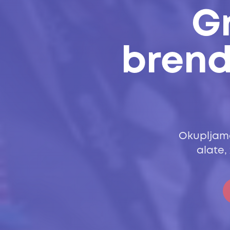
G
brend
Okupljamo
alate,