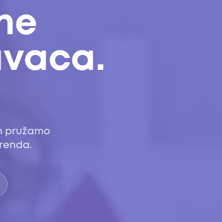
ne
avaca.
em pružamo
brenda.