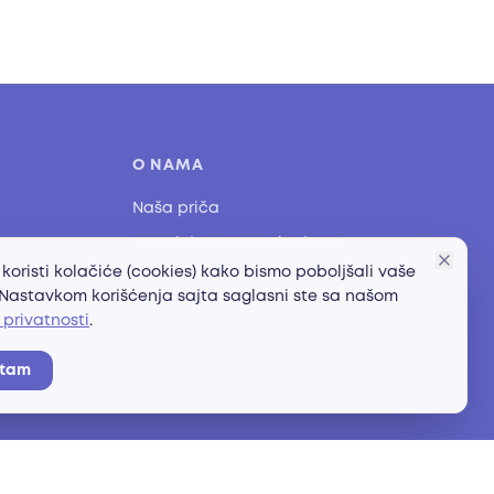
O NAMA
Naša priča
Saradnja sa Empple timom
 koristi kolačiće (cookies) kako bismo poboljšali vaše
 Nastavkom korišćenja sajta saglasni ste sa našom
 privatnosti
.
atam